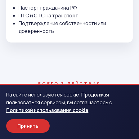
Паспорт гражданина РФ
ПТС и СТС на транспорт
Подтверждение собственности или
доверенность
ВСЕГО 3 ДЕЙСТВИЯ
Как получить деньги в Зее
На сайте используются cookie. Продолжая
пользоваться сервисом, вы соглашаетесь с
Политикой использования cookie
.
1
Принять
Заявка