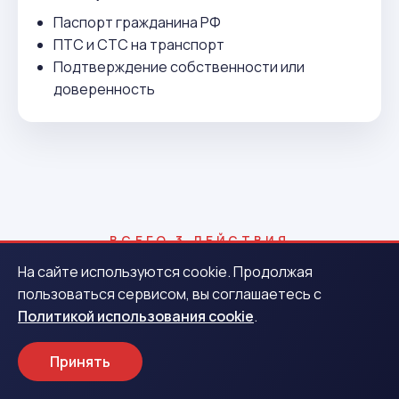
Паспорт гражданина РФ
ПТС и СТС на транспорт
Подтверждение собственности или
доверенность
ВСЕГО 3 ДЕЙСТВИЯ
Как получить деньги в Холмске
На сайте используются cookie. Продолжая
пользоваться сервисом, вы соглашаетесь с
Политикой использования cookie
.
1
Принять
Заявка