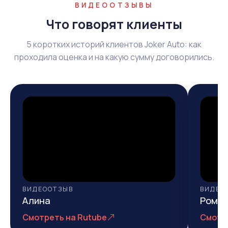
ВИДЕООТЗЫВЫ
Что говорят клиенты
5 коротких историй клиентов Joker Auto: как
проходила оценка и на какую сумму договорились.
ВИДЕООТЗЫВ
ВИДЕО
Алина
Рома
Смотреть на Rutube
Смотр