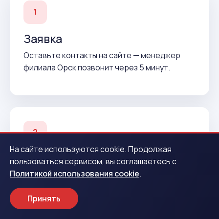
1
Заявка
Оставьте контакты на сайте — менеджер
филиала Орск позвонит через 5 минут.
2
На сайте используются cookie. Продолжая
Подтверждение
пользоваться сервисом, вы соглашаетесь с
Политикой использования cookie
.
Согласуем условия и подготовим договор до
вашего приезда.
Принять