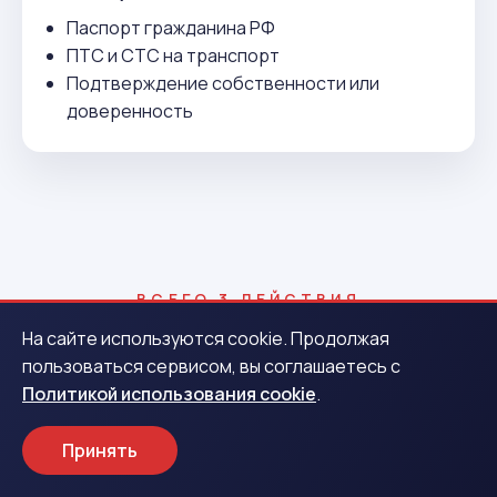
Паспорт гражданина РФ
ПТС и СТС на транспорт
Подтверждение собственности или
доверенность
ВСЕГО 3 ДЕЙСТВИЯ
Как получить деньги в Беслане
На сайте используются cookie. Продолжая
пользоваться сервисом, вы соглашаетесь с
Политикой использования cookie
.
1
Принять
Заявка