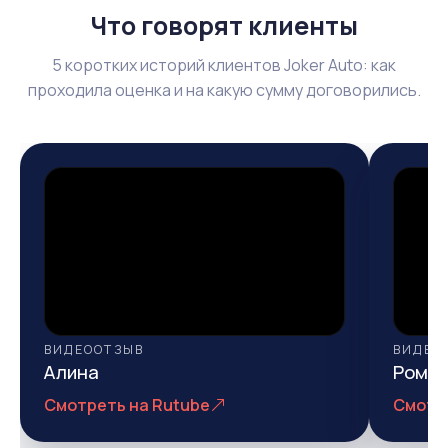
Что говорят клиенты
5 коротких историй клиентов Joker Auto: как
проходила оценка и на какую сумму договорились.
ВИДЕООТЗЫВ
ВИДЕО
Алина
Рома
Смотреть на Rutube
Смотр