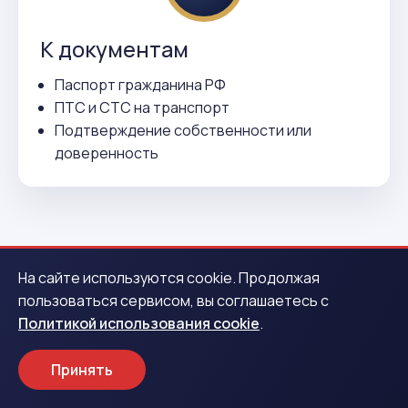
К документам
Паспорт гражданина РФ
ПТС и СТС на транспорт
Подтверждение собственности или
доверенность
На сайте используются cookie. Продолжая
пользоваться сервисом, вы соглашаетесь с
ВСЕГО 3 ДЕЙСТВИЯ
Политикой использования cookie
.
Как получить деньги в Старой
Руссе
Принять