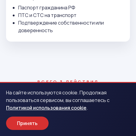
Паспорт гражданина РФ
ПТС и СТС на транспорт
Подтверждение собственности или
доверенность
ВСЕГО 3 ДЕЙСТВИЯ
Как получить деньги в Учалах
На сайте используются cookie. Продолжая
пользоваться сервисом, вы соглашаетесь с
Политикой использования cookie
.
1
Принять
Заявка