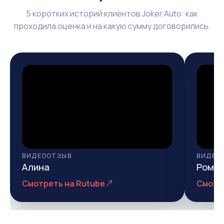
5 коротких историй клиентов Joker Auto: как
проходила оценка и на какую сумму договорились.
ВИДЕООТЗЫВ
ВИДЕО
Алина
Рома
Смотреть на Rutube
Смотр