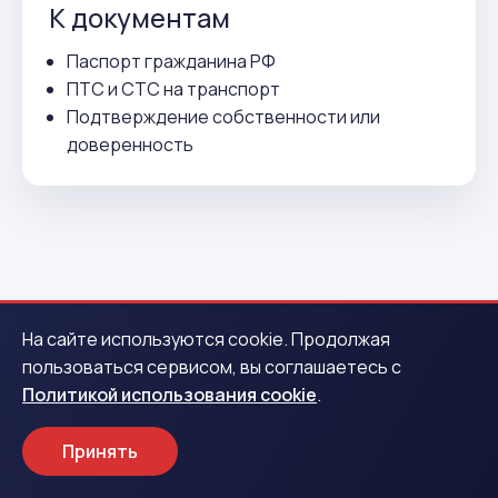
К документам
Паспорт гражданина РФ
ПТС и СТС на транспорт
Подтверждение собственности или
доверенность
ВСЕГО 3 ДЕЙСТВИЯ
На сайте используются cookie. Продолжая
пользоваться сервисом, вы соглашаетесь с
Как получить деньги в
Политикой использования cookie
.
Палласовке
Принять
1