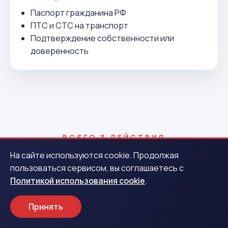
Паспорт гражданина РФ
ПТС и СТС на транспорт
Подтверждение собственности или
доверенность
ВСЕГО 3 ДЕЙСТВИЯ
Как получить деньги в Ефремах
На сайте используются cookie. Продолжая
пользоваться сервисом, вы соглашаетесь с
Политикой использования cookie
.
1
Принять
Заявка