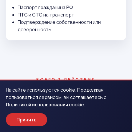
Паспорт гражданина РФ
ПТС и СТС на транспорт
Подтверждение собственности или
доверенность
ВСЕГО 3 ДЕЙСТВИЯ
Как получить деньги в
На сайте используются cookie. Продолжая
пользоваться сервисом, вы соглашаетесь с
Волосовом
Политикой использования cookie
.
Принять
1