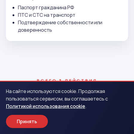
Паспорт гражданина РФ
ПТС и СТС на транспорт
Подтверждение собственности или
доверенность
ВСЕГО 3 ДЕЙСТВИЯ
Как получить деньги в Якутске
На сайте используются cookie. Продолжая
пользоваться сервисом, вы соглашаетесь с
Политикой использования cookie
.
1
Принять
Заявка