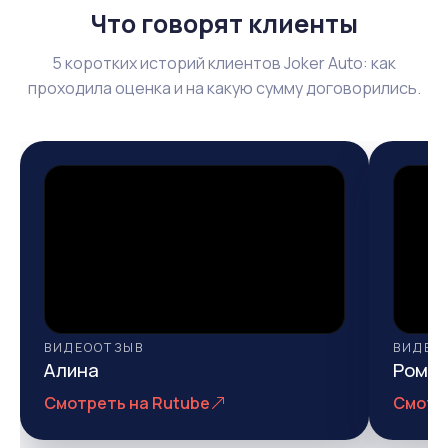
Что говорят клиенты
5 коротких историй клиентов Joker Auto: как
проходила оценка и на какую сумму договорились.
ВИДЕООТЗЫВ
ВИДЕО
Алина
Рома
Смотреть на Rutube
Смотр