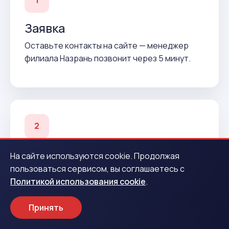
1
Заявка
Оставьте контакты на сайте — менеджер
филиала Назрань позвонит через 5 минут.
2
Подтверждение
На сайте используются cookie. Продолжая
пользоваться сервисом, вы соглашаетесь с
Согласуем условия и подготовим договор до
Политикой использования cookie
.
вашего приезда.
Принять