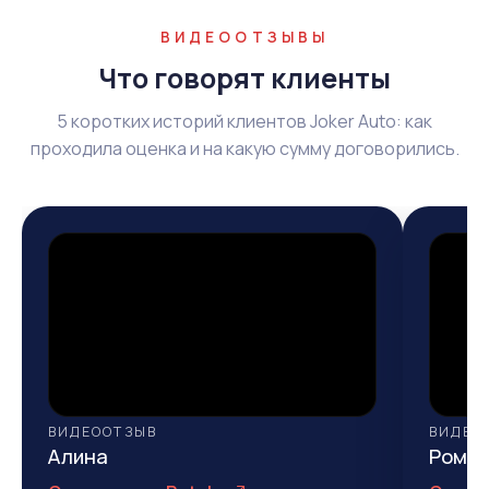
ВИДЕООТЗЫВЫ
Что говорят клиенты
5 коротких историй клиентов Joker Auto: как
проходила оценка и на какую сумму договорились.
ВИДЕООТЗЫВ
ВИДЕО
Алина
Рома