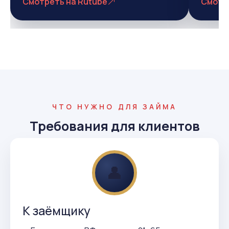
Смотреть на Rutube
Смотр
ЧТО НУЖНО ДЛЯ ЗАЙМА
Требования для клиентов
👤
К заёмщику