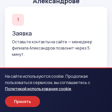
Александрове
1
Заявка
Оставьте контакты на сайте — менеджер
филиала Александров позвонит через 5
минут.
На сайте используются cookie. Продолжая
пользоваться сервисом, вы соглашаетесь с
2
Политикой использования cookie
.
Подтверждение
Принять
Согласуем условия и подготовим договор до