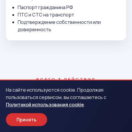
Паспорт гражданина РФ
ПТС и СТС на транспорт
Подтверждение собственности или
доверенность
ВСЕГО 3 ДЕЙСТВИЯ
Как получить деньги в
На сайте используются cookie. Продолжая
пользоваться сервисом, вы соглашаетесь с
Шелехове
Политикой использования cookie
.
Принять
1