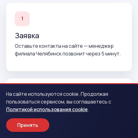
1
Заявка
Оставьте контакты на сайте — менеджер
филиала Челябинск позвонит через 5 минут.
На сайте используются cookie. Продолжая
2
пользоваться сервисом, вы соглашаетесь с
Политикой использования cookie
.
Подтверждение
Согласуем условия и подготовим договор до
Принять
вашего приезда.