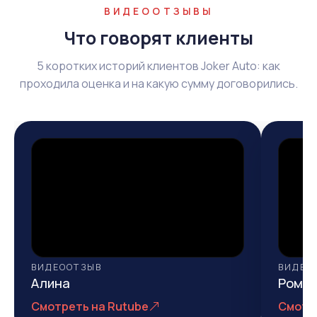
ВИДЕООТЗЫВЫ
Что говорят клиенты
5 коротких историй клиентов Joker Auto: как
проходила оценка и на какую сумму договорились.
ВИДЕООТЗЫВ
ВИДЕО
Алина
Рома
Смотреть на Rutube
Смотр