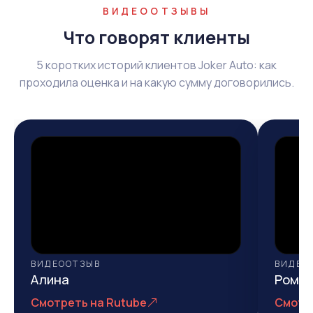
ВИДЕООТЗЫВЫ
Что говорят клиенты
5 коротких историй клиентов Joker Auto: как
проходила оценка и на какую сумму договорились.
ВИДЕООТЗЫВ
ВИДЕО
Алина
Рома
Смотреть на Rutube
Смотр