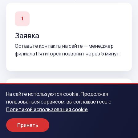
1
Заявка
Оставьте контакты на сайте — менеджер
филиала Пятигорск позвонит через 5 минут.
На сайте используются cookie. Продолжая
2
пользоваться сервисом, вы соглашаетесь с
Политикой использования cookie
.
Подтверждение
Согласуем условия и подготовим договор до
Принять
вашего приезда.