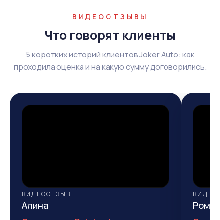
ВИДЕООТЗЫВЫ
Что говорят клиенты
5 коротких историй клиентов Joker Auto: как
проходила оценка и на какую сумму договорились.
ВИДЕООТЗЫВ
ВИДЕО
Алина
Рома