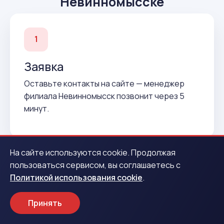
Невинномысске
1
Заявка
Оставьте контакты на сайте — менеджер
филиала Невинномысск позвонит через 5
минут.
На сайте используются cookie. Продолжая
пользоваться сервисом, вы соглашаетесь с
2
Политикой использования cookie
.
Подтверждение
Принять
Согласуем условия и подготовим договор до