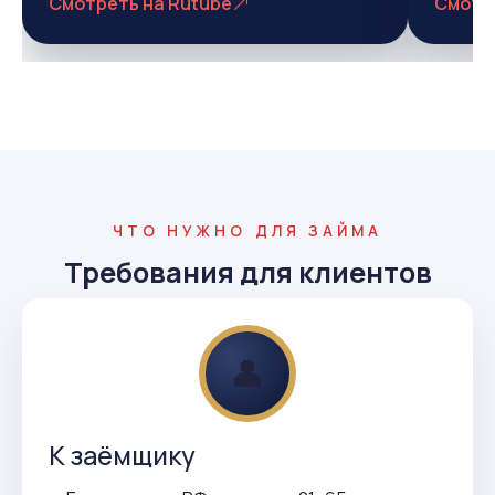
Смотреть на Rutube
Смотр
ЧТО НУЖНО ДЛЯ ЗАЙМА
Требования для клиентов
👤
К заёмщику