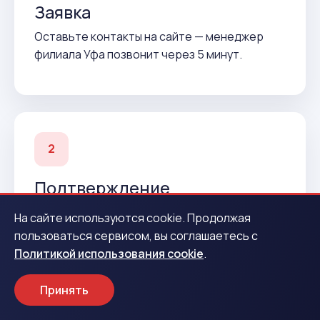
Заявка
Оставьте контакты на сайте — менеджер
филиала Уфа позвонит через 5 минут.
2
Подтверждение
Согласуем условия и подготовим договор до
На сайте используются cookie. Продолжая
вашего приезда.
пользоваться сервисом, вы соглашаетесь с
Политикой использования cookie
.
Принять