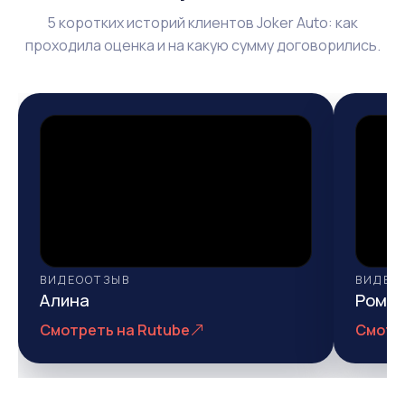
5 коротких историй клиентов Joker Auto: как
проходила оценка и на какую сумму договорились.
ВИДЕООТЗЫВ
ВИДЕО
Алина
Рома
Смотреть на Rutube
Смотр