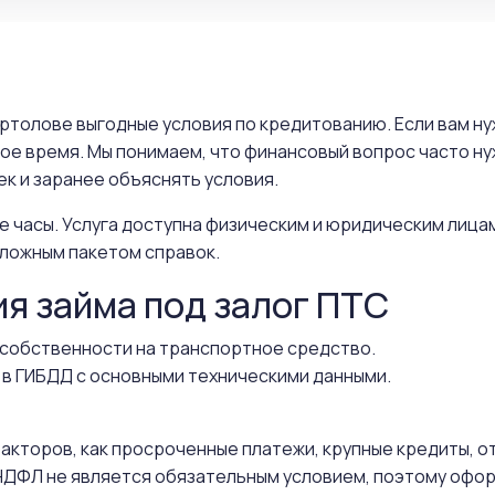
ертолове выгодные условия по кредитованию. Если вам н
ное время. Мы понимаем, что финансовый вопрос часто н
к и заранее объяснять условия.
е часы. Услуга доступна физическим и юридическим лица
ложным пакетом справок.
ия займа под залог ПТС
собственности на транспортное средство.
 в ГИБДД с основными техническими данными.
 факторов, как просроченные платежи, крупные кредиты, 
ДФЛ не является обязательным условием, поэтому офор