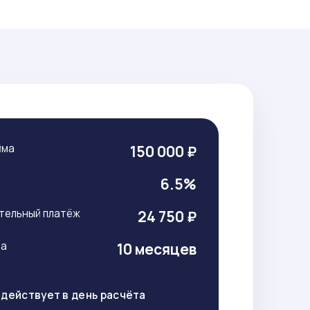
йма
150 000 ₽
т
6.5%
тельный платёж
24 750 ₽
ма
10 месяцев
действует в день расчёта