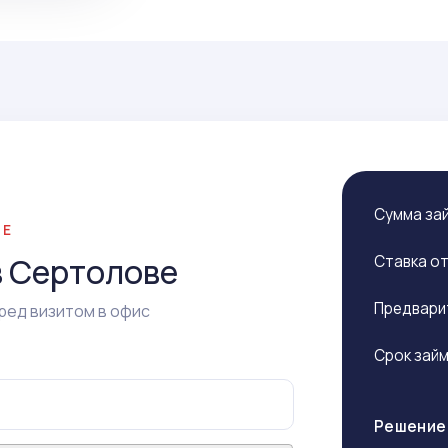
Сумма за
ВЕ
в Сертолове
Ставка о
Предвари
ред визитом в офис
Срок зай
Решение 