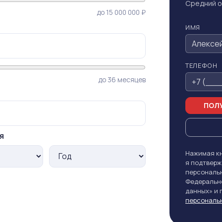
Средний о
до 15 000 000 ₽
ИМЯ
ТЕЛЕФОН
до 36 месяцев
ПОЛУ
я
Нажимая кн
я подтверж
персональн
Федерально
данных» и
персональ