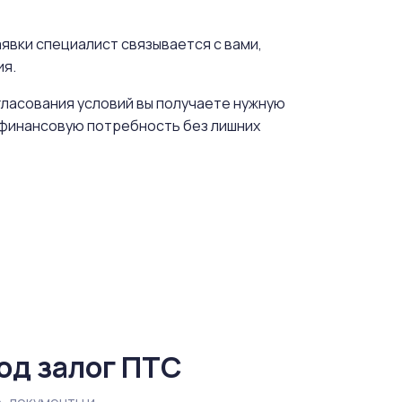
явки специалист связывается с вами,
ия.
гласования условий вы получаете нужную
ь финансовую потребность без лишних
од залог ПТС