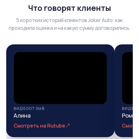
Что говорят клиенты
5 коротких историй клиентов Joker Auto: как
проходила оценка и на какую сумму договорились.
ВИДЕООТЗЫВ
ВИДЕО
Алина
Рома
Смотреть на Rutube
Смотр