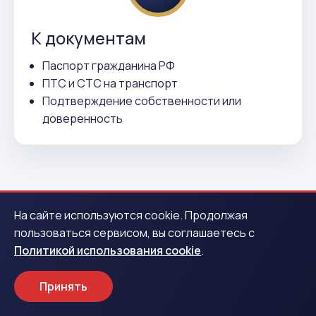
К документам
Паспорт гражданина РФ
ПТС и СТС на транспорт
Подтверждение собственности или
доверенность
На сайте используются cookie. Продолжая
пользоваться сервисом, вы соглашаетесь с
ВСЕГО 3 ДЕЙСТВИЯ
Политикой использования cookie
.
Как получить деньги в Соли-
Илецке
Принять