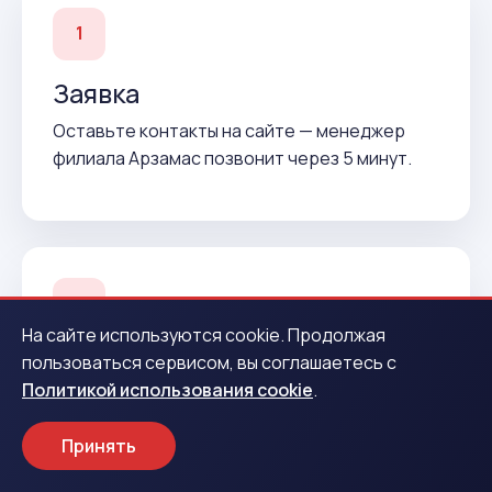
1
Заявка
Оставьте контакты на сайте — менеджер
филиала Арзамас позвонит через 5 минут.
2
На сайте используются cookie. Продолжая
Подтверждение
пользоваться сервисом, вы соглашаетесь с
Политикой использования cookie
.
Согласуем условия и подготовим договор до
вашего приезда.
Принять