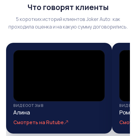
Что говорят клиенты
5 коротких историй клиентов Joker Auto: как
проходила оценка и на какую сумму договорились.
ВИДЕООТЗЫВ
ВИДЕО
Алина
Рома
Смотреть на Rutube
Смотр