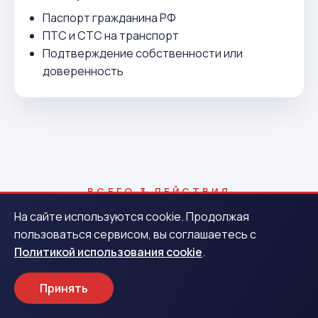
Паспорт гражданина РФ
ПТС и СТС на транспорт
Подтверждение собственности или
доверенность
ВСЕГО 3 ДЕЙСТВИЯ
Как получить деньги в Уяре
На сайте используются cookie. Продолжая
пользоваться сервисом, вы соглашаетесь с
Политикой использования cookie
.
1
Принять
Заявка