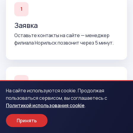
1
Заявка
Оставьте контакты на сайте — менеджер
филиала Норильск позвонит через 5 минут.
2
На сайте используются cookie. Продолжая
Подтверждение
пользоваться сервисом, вы соглашаетесь с
Политикой использования cookie
.
Согласуем условия и подготовим договор до
вашего приезда.
Принять