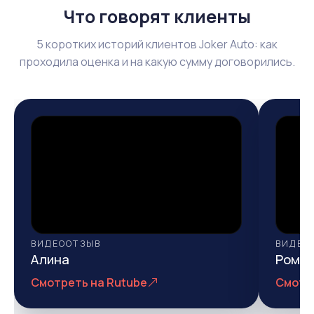
Что говорят клиенты
5 коротких историй клиентов Joker Auto: как
проходила оценка и на какую сумму договорились.
ВИДЕООТЗЫВ
ВИДЕО
Алина
Рома
Смотреть на Rutube
Смотр