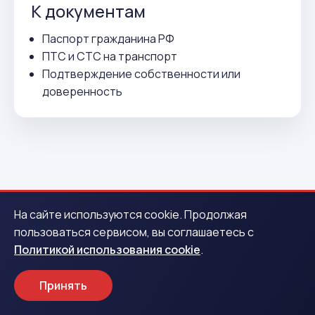
К документам
Паспорт гражданина РФ
ПТС и СТС на транспорт
Подтверждение собственности или
доверенность
ВСЕГО 3 ДЕЙСТВИЯ
На сайте используются cookie. Продолжая
пользоваться сервисом, вы соглашаетесь с
Как получить деньги в
Политикой использования cookie
.
Ясногорске
Принять
1