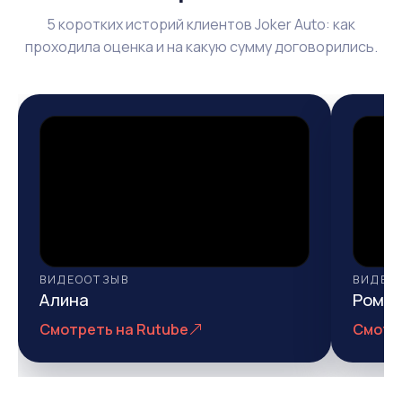
5 коротких историй клиентов Joker Auto: как
проходила оценка и на какую сумму договорились.
ВИДЕООТЗЫВ
ВИДЕО
Алина
Рома
Смотреть на Rutube
Смотр