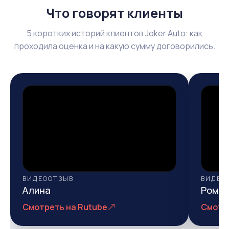
Что говорят клиенты
5 коротких историй клиентов Joker Auto: как
проходила оценка и на какую сумму договорились.
ВИДЕООТЗЫВ
ВИДЕО
Алина
Рома
Смотреть на Rutube
Смотр