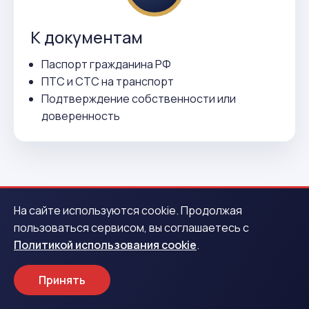
К документам
Паспорт гражданина РФ
ПТС и СТС на транспорт
Подтверждение собственности или
доверенность
На сайте используются cookie. Продолжая
пользоваться сервисом, вы соглашаетесь с
ВСЕГО 3 ДЕЙСТВИЯ
Политикой использования cookie
.
Как получить деньги в Нижней
Туре
Принять