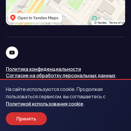
Политика конфиденциальности
Согласие на обработку персональных данных
Политика использования cookie
На сайте используются cookie. Продолжая
Запись в реестре операторов персональных данных
пользоваться сервисом, вы соглашаетесь с
РКН
Политикой использования cookie
.
Центральный банк Российской Федерации
Принять
Обращаем ваше внимание на то, что данный интернет-