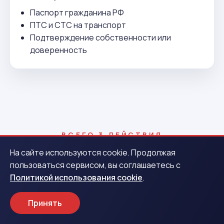
Паспорт гражданина РФ
ПТС и СТС на транспорт
Подтверждение собственности или
доверенность
ВСЕГО 3 ДЕЙСТВИЯ
Как получить деньги в Янауле
На сайте используются cookie. Продолжая
пользоваться сервисом, вы соглашаетесь с
Политикой использования cookie
.
1
Принять
Заявка