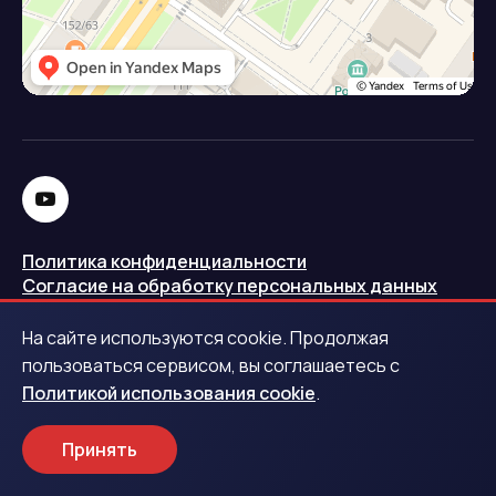
Политика конфиденциальности
Согласие на обработку персональных данных
Политика использования cookie
На сайте используются cookie. Продолжая
Запись в реестре операторов персональных данных
пользоваться сервисом, вы соглашаетесь с
РКН
Политикой использования cookie
.
Центральный банк Российской Федерации
Принять
Обращаем ваше внимание на то, что данный интернет-