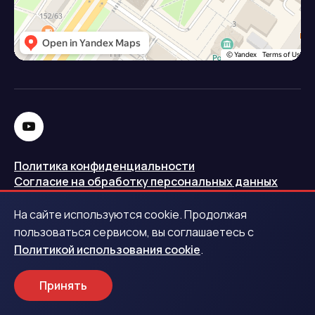
Политика конфиденциальности
Согласие на обработку персональных данных
Политика использования cookie
На сайте используются cookie. Продолжая
Запись в реестре операторов персональных данных
пользоваться сервисом, вы соглашаетесь с
РКН
Политикой использования cookie
.
Центральный банк Российской Федерации
Принять
Обращаем ваше внимание на то, что данный интернет-