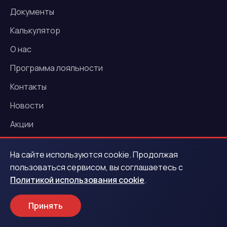
Документы
Калькулятор
О нас
Программа лояльности
Контакты
Новости
Акции
На сайте используются cookie. Продолжая
Услуги
пользоваться сервисом, вы соглашаетесь с
Политикой использования cookie
.
Деньги под залог ПТС
Деньги под залог автомобиля
Принять
Выездная оценка авто