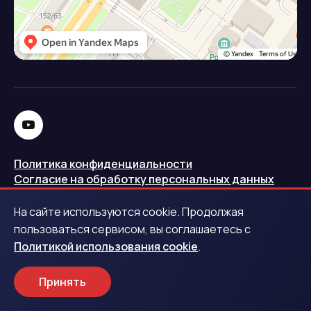
Политика конфиденциальности
Согласие на обработку персональных данных
Политика использования cookie
На сайте используются cookie. Продолжая
Запись в реестре операторов персональных данных
пользоваться сервисом, вы соглашаетесь с
РКН
Политикой использования cookie
.
Центральный банк Российской Федерации
Принять
Обращаем ваше внимание на то, что данный интернет-