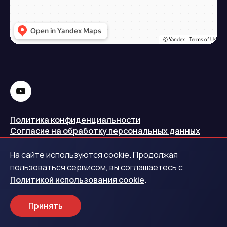
Политика конфиденциальности
Согласие на обработку персональных данных
Политика использования cookie
На сайте используются cookie. Продолжая
Запись в реестре операторов персональных данных
пользоваться сервисом, вы соглашаетесь с
РКН
Политикой использования cookie
.
Центральный банк Российской Федерации
Принять
Обращаем ваше внимание на то, что данный интернет-