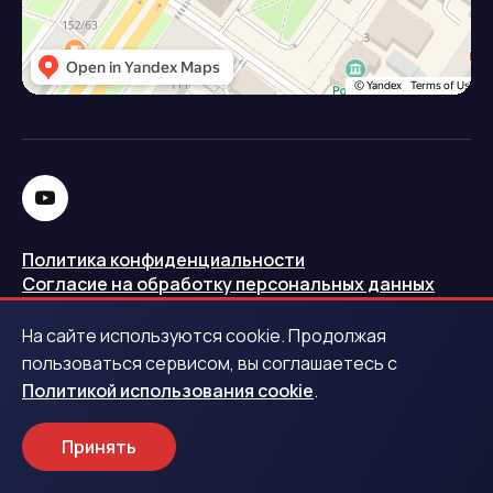
Политика конфиденциальности
Согласие на обработку персональных данных
Политика использования cookie
На сайте используются cookie. Продолжая
Запись в реестре операторов персональных данных
пользоваться сервисом, вы соглашаетесь с
РКН
Политикой использования cookie
.
Центральный банк Российской Федерации
Принять
Обращаем ваше внимание на то, что данный интернет-