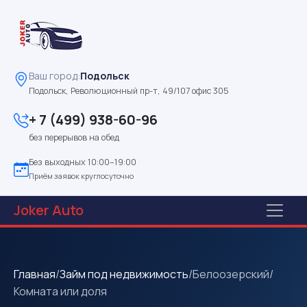
Ваш город:
Подольск
Подольск, Революционный пр-т, 49/107 офис 305
+ 7 (499) 938-60-96
без перерывов на обед
Без выходных 10:00–19:00
Приём заявок круглосуточно
Joker
Auto
Главная
/
Займ под недвижимость
/
Белоозерский
/
Комната или доля