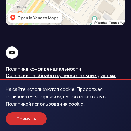
Политика конфиденциальности
Согласие на обработку персональных данных
Политика использования cookie
На сайте используются cookie. Продолжая
Запись в реестре операторов персональных данных
пользоваться сервисом, вы соглашаетесь с
РКН
Политикой использования cookie
.
Центральный банк Российской Федерации
Принять
Обращаем ваше внимание на то, что данный интернет-