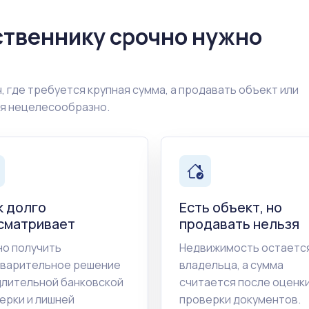
ственнику срочно нужно
, где требуется крупная сумма, а продавать объект или
ия нецелесообразно.
к долго
Есть объект, но
сматривает
продавать нельзя
о получить
Недвижимость остается
варительное решение
владельца, а сумма
длительной банковской
считается после оценки
ерки и лишней
проверки документов.