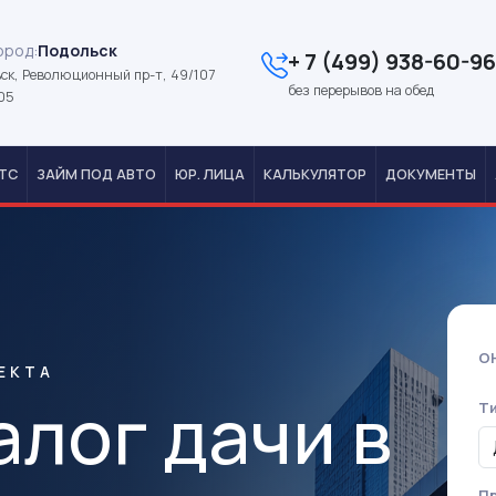
ород:
Подольск
+ 7 (499) 938-60-96
ск, Революционный пр-т, 49/107
без перерывов на обед
05
ТС
ЗАЙМ ПОД АВТО
ЮР. ЛИЦА
КАЛЬКУЛЯТОР
ДОКУМЕНТЫ
О
ЕКТА
алог дачи в
Т
Пр