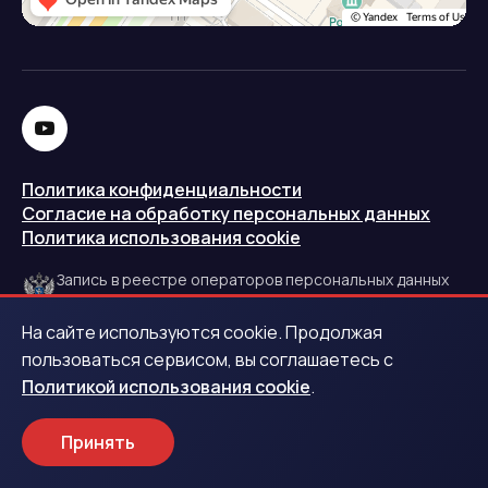
Политика конфиденциальности
Согласие на обработку персональных данных
Политика использования cookie
Запись в реестре операторов персональных данных
РКН
На сайте используются cookie. Продолжая
Центральный банк Российской Федерации
пользоваться сервисом, вы соглашаетесь с
Политикой использования cookie
.
Обращаем ваше внимание на то, что данный интернет-
сайт носит исключительно информационный характер и
Принять
ни при каких условиях не является публичной офертой.