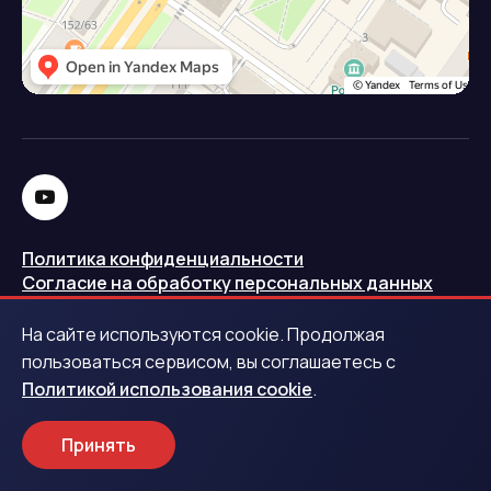
Политика конфиденциальности
Согласие на обработку персональных данных
Политика использования cookie
На сайте используются cookie. Продолжая
Запись в реестре операторов персональных данных
пользоваться сервисом, вы соглашаетесь с
РКН
Политикой использования cookie
.
Центральный банк Российской Федерации
Принять
Обращаем ваше внимание на то, что данный интернет-