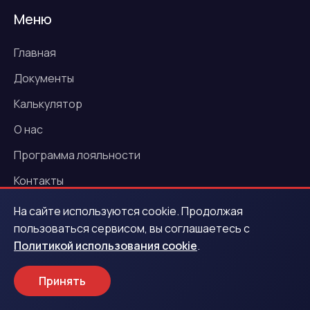
Меню
Главная
Документы
Калькулятор
О нас
Программа лояльности
Контакты
Новости
На сайте используются cookie. Продолжая
пользоваться сервисом, вы соглашаетесь с
Акции
Политикой использования cookie
.
Услуги
Принять
Деньги под залог ПТС