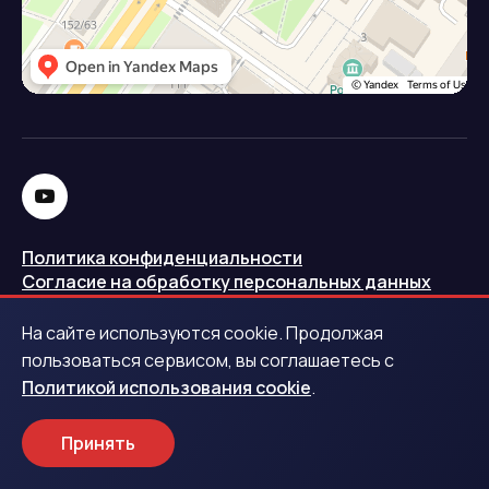
Политика конфиденциальности
Согласие на обработку персональных данных
Политика использования cookie
На сайте используются cookie. Продолжая
Запись в реестре операторов персональных данных
пользоваться сервисом, вы соглашаетесь с
РКН
Политикой использования cookie
.
Центральный банк Российской Федерации
Принять
Обращаем ваше внимание на то, что данный интернет-