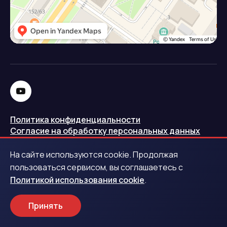
Политика конфиденциальности
Согласие на обработку персональных данных
Политика использования cookie
На сайте используются cookie. Продолжая
Запись в реестре операторов персональных данных
пользоваться сервисом, вы соглашаетесь с
РКН
Политикой использования cookie
.
Центральный банк Российской Федерации
Принять
Обращаем ваше внимание на то, что данный интернет-