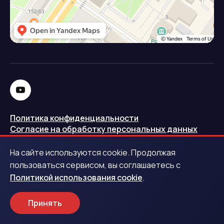
Политика конфиденциальности
Согласие на обработку персональных данных
Политика использования cookie
На сайте используются cookie. Продолжая
Запись в реестре операторов персональных данных
пользоваться сервисом, вы соглашаетесь с
РКН
Политикой использования cookie
.
Центральный банк Российской Федерации
Принять
Обращаем ваше внимание на то, что данный интернет-