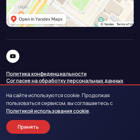
Политика конфиденциальности
Согласие на обработку персональных данных
Политика использования cookie
На сайте используются cookie. Продолжая
Запись в реестре операторов персональных данных
пользоваться сервисом, вы соглашаетесь с
РКН
Политикой использования cookie
.
Центральный банк Российской Федерации
Принять
Обращаем ваше внимание на то, что данный интернет-