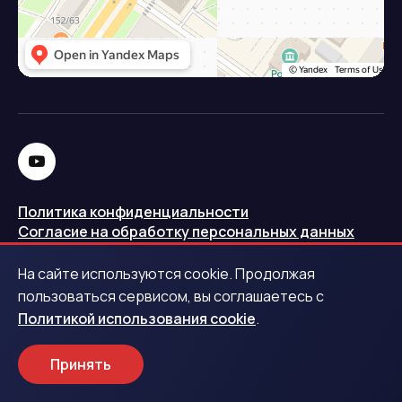
Политика конфиденциальности
Согласие на обработку персональных данных
Политика использования cookie
На сайте используются cookie. Продолжая
Запись в реестре операторов персональных данных
пользоваться сервисом, вы соглашаетесь с
РКН
Политикой использования cookie
.
Центральный банк Российской Федерации
Принять
Обращаем ваше внимание на то, что данный интернет-