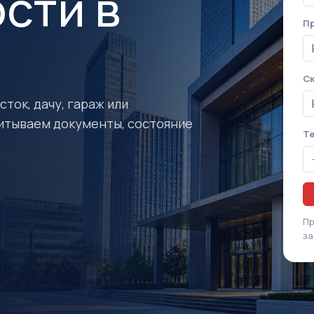
сти в
Пр
Ск
ток, дачу, гараж или
итываем документы, состояние
Т
Пр
за