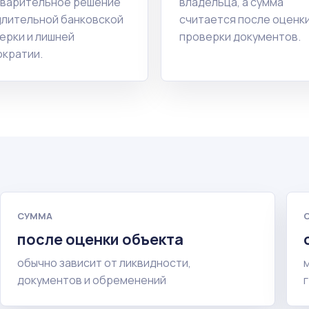
варительное решение
владельца, а сумма
длительной банковской
считается после оценки
ерки и лишней
проверки документов.
кратии.
СУММА
после оценки объекта
обычно зависит от ликвидности,
документов и обременений