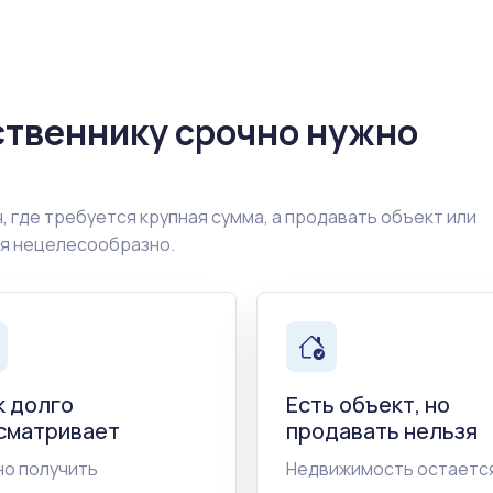
ственнику срочно нужно
, где требуется крупная сумма, а продавать объект или
ия нецелесообразно.
к долго
Есть объект, но
сматривает
продавать нельзя
о получить
Недвижимость остается