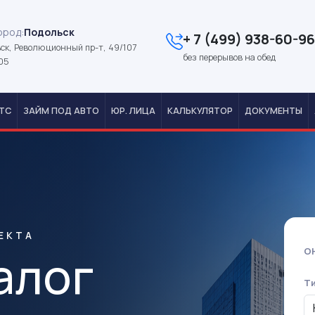
ород:
Подольск
+ 7 (499) 938-60-96
ск, Революционный пр-т, 49/107
без перерывов на обед
05
ТС
ЗАЙМ ПОД АВТО
ЮР. ЛИЦА
КАЛЬКУЛЯТОР
ДОКУМЕНТЫ
ЕКТА
алог
О
Т