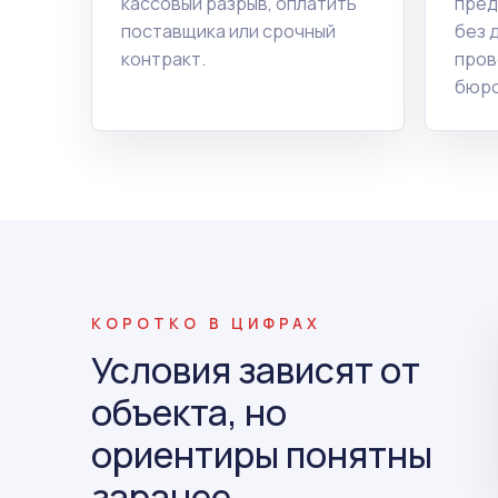
кассовый разрыв, оплатить
пред
поставщика или срочный
без 
контракт.
пров
бюро
КОРОТКО В ЦИФРАХ
Условия зависят от
объекта, но
ориентиры понятны
заранее