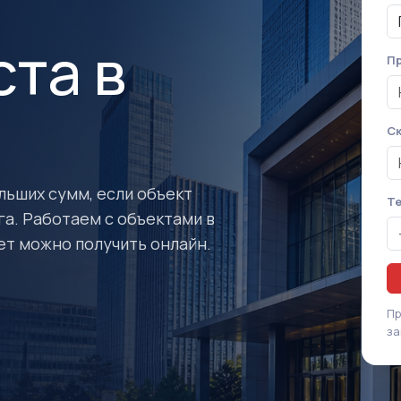
та в
Пр
Ск
льших сумм, если объект
Т
а. Работаем с объектами в
ет можно получить онлайн.
Пр
за