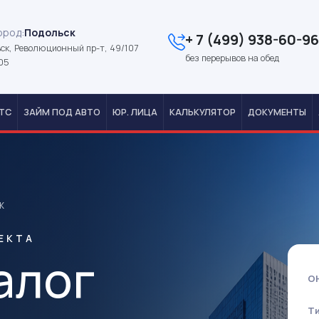
ород:
Подольск
+ 7 (499) 938-60-96
ск, Революционный пр-т, 49/107
без перерывов на обед
05
ТС
ЗАЙМ ПОД АВТО
ЮР. ЛИЦА
КАЛЬКУЛЯТОР
ДОКУМЕНТЫ
ж
ЕКТА
алог
О
Т