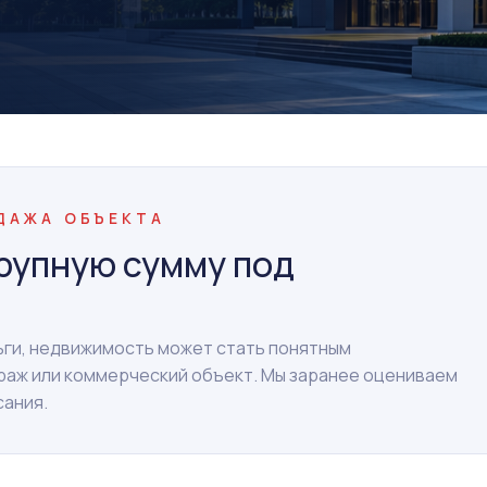
ОДАЖА ОБЪЕКТА
рупную сумму под
ньги, недвижимость может стать понятным
араж или коммерческий объект. Мы заранее оцениваем
сания.