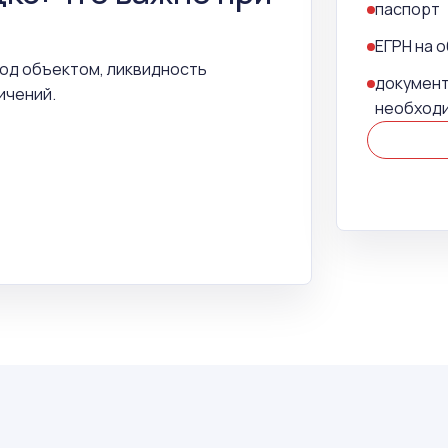
паспорт
ЕГРН на 
под объектом, ликвидность
документ
ичений.
необход