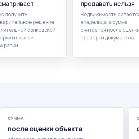
сматривает
продавать нельзя
о получить
Недвижимость остается
варительное решение
владельца, а сумма
длительной банковской
считается после оценки
ерки и лишней
проверки документов.
кратии.
СУММА
после оценки объекта