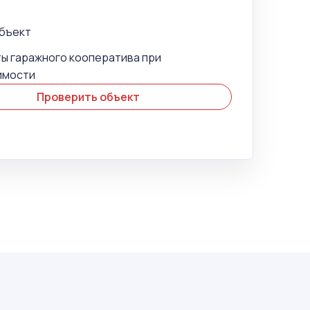
объект
ы гаражного кооператива при
имости
Проверить объект