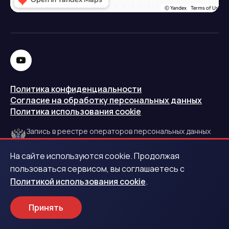
Политика конфиденциальности
Согласие на обработку персональных данных
Политика использования cookie
Запись в реестре операторов персональных данных
РКН
На сайте используются cookie. Продолжая
Центральный банк Российской Федерации
пользоваться сервисом, вы соглашаетесь с
Политикой использования cookie
.
Обращаем ваше внимание на то, что данный интернет-
сайт носит исключительно информационный характер и
Принять
ни при каких условиях не является публичной офертой.