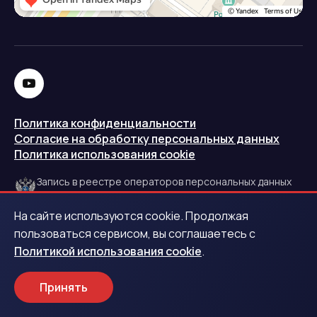
Политика конфиденциальности
Согласие на обработку персональных данных
Политика использования cookie
Запись в реестре операторов персональных данных
РКН
На сайте используются cookie. Продолжая
Центральный банк Российской Федерации
пользоваться сервисом, вы соглашаетесь с
Политикой использования cookie
.
Обращаем ваше внимание на то, что данный интернет-
сайт носит исключительно информационный характер и
Принять
ни при каких условиях не является публичной офертой.