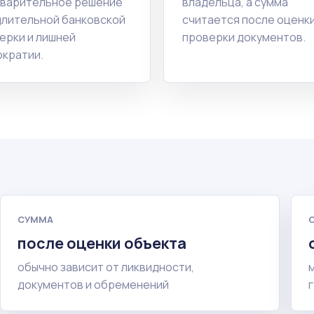
варительное решение
владельца, а сумма
длительной банковской
считается после оценки
ерки и лишней
проверки документов.
кратии.
СУММА
после оценки объекта
обычно зависит от ликвидности,
документов и обременений