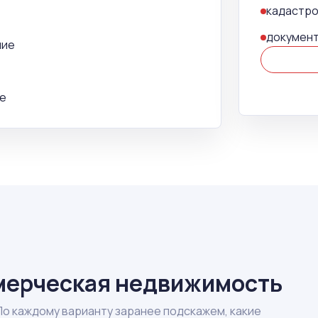
кадастр
документ
ние
ие
мерческая недвижимость
По каждому варианту заранее подскажем, какие