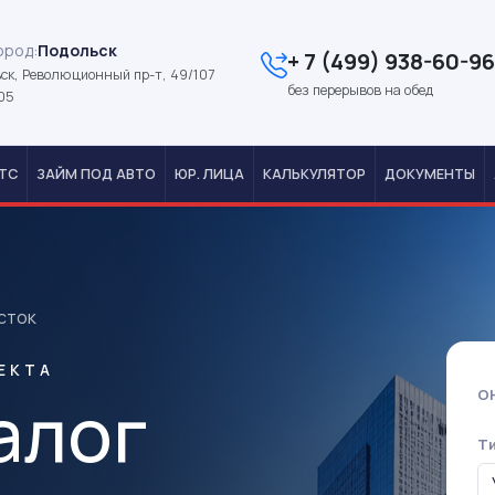
ород:
Подольск
+ 7 (499) 938-60-96
ск, Революционный пр-т, 49/107
без перерывов на обед
05
ТС
ЗАЙМ ПОД АВТО
ЮР. ЛИЦА
КАЛЬКУЛЯТОР
ДОКУМЕНТЫ
сток
ЕКТА
алог
О
Т