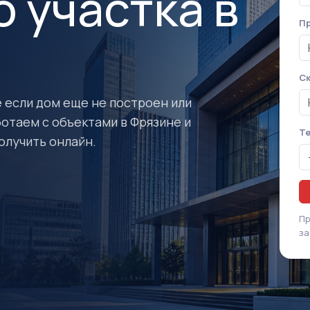
 участка в
Пр
Ск
 если дом еще не построен или
ботаем с объектами в Фрязине и
Т
олучить онлайн.
Пр
за