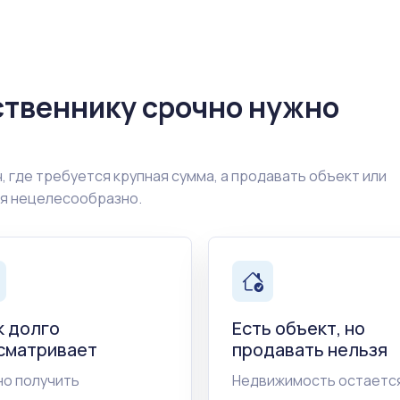
ственнику срочно нужно
, где требуется крупная сумма, а продавать объект или
ия нецелесообразно.
к долго
Есть объект, но
сматривает
продавать нельзя
о получить
Недвижимость остается