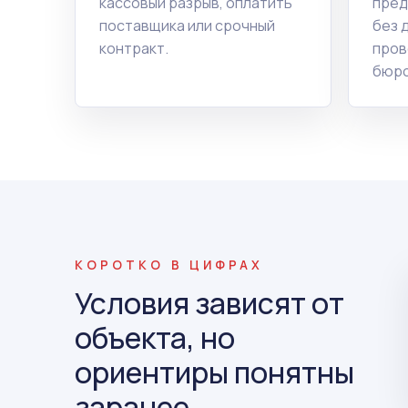
кассовый разрыв, оплатить
пред
поставщика или срочный
без 
контракт.
пров
бюро
КОРОТКО В ЦИФРАХ
Условия зависят от
объекта, но
ориентиры понятны
заранее