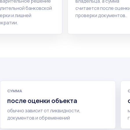
варительное решение
владельца, а сумма
длительной банковской
считается после оценки
ерки и лишней
проверки документов.
кратии.
СУММА
после оценки объекта
обычно зависит от ликвидности,
документов и обременений