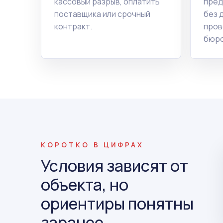
кассовый разрыв, оплатить
пред
поставщика или срочный
без 
контракт.
пров
бюро
КОРОТКО В ЦИФРАХ
Условия зависят от
объекта, но
ориентиры понятны
заранее