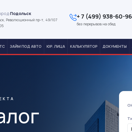
ород:
Подольск
+ 7 (499) 938-60-96
ск, Революционный пр-т, 49/107
без перерывов на обед
05
ТС
ЗАЙМ ПОД АВТО
ЮР. ЛИЦА
КАЛЬКУЛЯТОР
ДОКУМЕНТЫ
ЕКТА
алог
О
Т