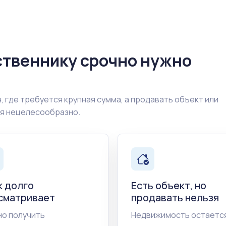
ственнику срочно нужно
, где требуется крупная сумма, а продавать объект или
ия нецелесообразно.
к долго
Есть объект, но
сматривает
продавать нельзя
о получить
Недвижимость остается