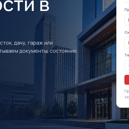
сти в
Пр
Ск
ток, дачу, гараж или
тываем документы, состояние
Т
Пр
за