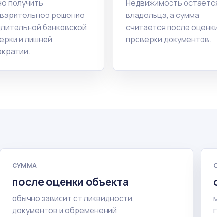
о получить
Недвижимость остается
варительное решение
владельца, а сумма
длительной банковской
считается после оценки
ерки и лишней
проверки документов.
кратии.
СУММА
после оценки объекта
обычно зависит от ликвидности,
документов и обременений