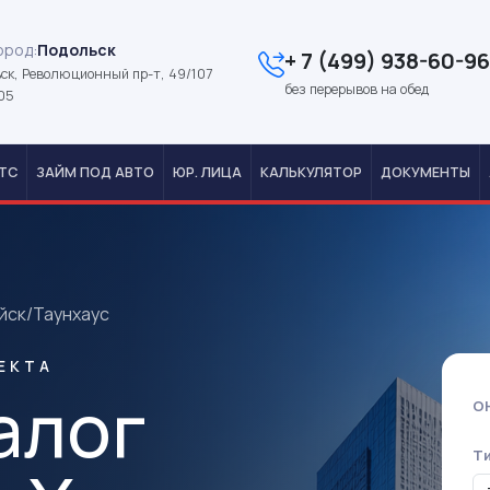
ород:
Подольск
+ 7 (499) 938-60-96
ск, Революционный пр-т, 49/107
без перерывов на обед
05
ТС
ЗАЙМ ПОД АВТО
ЮР. ЛИЦА
КАЛЬКУЛЯТОР
ДОКУМЕНТЫ
йск
/
Таунхаус
ЕКТА
алог
О
Т