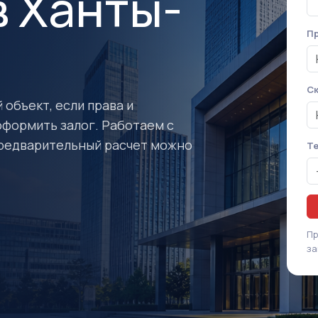
в Ханты-
е
Пр
Ск
 объект, если права и
оформить залог. Работаем с
предварительный расчет можно
Т
Пр
за