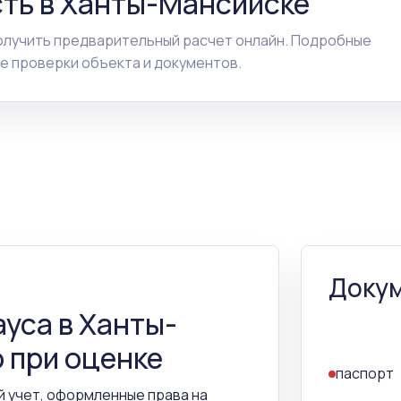
ть в Ханты-Мансийске
олучить предварительный расчет онлайн. Подробные
е проверки объекта и документов.
Докум
ауса в Ханты-
 при оценке
паспорт
й учет, оформленные права на